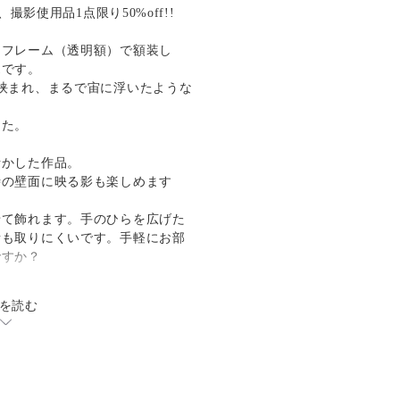
、撮影使用品1点限り50%off!!
ーフレーム（透明額）で額装し
売です。
挟まれ、まるで宙に浮いたような
した。
活かした作品。
時の壁面に映る影も楽しめます
せて飾れます。手のひらを広げた
所も取りにくいです。手軽にお部
ですか？
を読む
:
に準じた製法で作られた深い色と
の型染に使われた丈夫な茶色の和