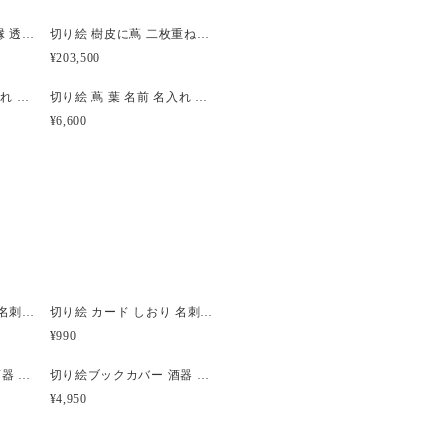
切り絵 楓 二枚重ね額縁 透明背景 日本画顔料 濃灰の色渋紙
切り絵 樹皮に蔦 二枚重ね額縁 透明背景 日本画顔料 茶の渋紙
という、着物などの伝統的な型染
¥203,500
整える為、繊細な表現が可能で
切り絵 蔦 葉 名前 名入れ 文字入れ ネームプレート 表札 吊り・置き兼用 透明 額縁 抹茶の色渋紙
切り絵 蔦 葉 名前 名入れ 文字入れ ネームプレート 表札 吊り・置き兼用 透明 額縁 青グレーの色渋紙
¥6,600
mm × 横 約205mm × 厚さ 約
切り絵 カード しおり 名刺 酒器 徳利 お猪口 ぐい呑み 波千鳥 灰茶の色渋紙 1枚
切り絵 カード しおり 名刺 酒器 徳利 お猪口 ぐい呑み 波千鳥 深紫の色渋紙 1枚
¥990
切り絵ブックカバー 酒器 徳利 お猪口 ぐい呑み 波千鳥 透明背景 茶の渋紙 文庫本サイズ
切り絵ブックカバー 酒器 徳利 お猪口 ぐい呑み 波千鳥 透明背景 灰茶の色渋紙 文庫本サイズ
¥4,950