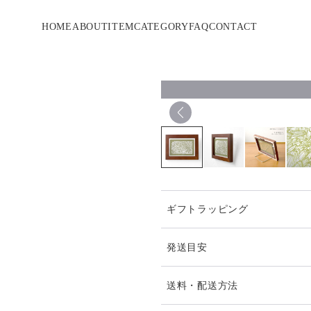
HOME
ABOUT
ITEM
CATEGORY
FAQ
CONTACT
ギフトラッピング
発送目安
私アヤコタの都合上、即時即
送料・配送方法
了承下さいね。