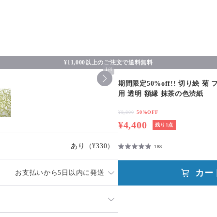
¥11,000以上のご注文で送料無料
1
/
4
期間限定50%off!! 切り絵 
用 透明 額縁 抹茶の色渋紙
¥8,800
50%OFF
¥4,400
残り1点
あり
（¥330）
188
カー
お支払いから5日以内に発送
日の対応は致しかねますので、ご