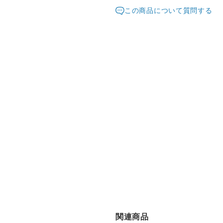
発送元地域：
大阪府
海外
この商品について質問する
配送方法
レターパックプラス 日時指定不
け
¥11,000以上のご注文で送料無料
関連商品