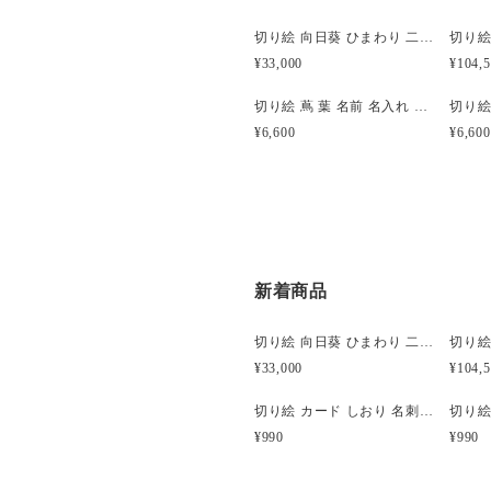
切り絵 向日葵 ひまわり 二枚重ね額縁 透明背景 青グレーの色渋紙
¥33,000
¥104,
切り絵 蔦 葉 名前 名入れ 文字入れ ネームプレート 表札 吊り・置き兼用 透明 額縁 茶の渋紙
¥6,600
¥6,600
新着商品
切り絵 向日葵 ひまわり 二枚重ね額縁 透明背景 青グレーの色渋紙
¥33,000
¥104,
切り絵 カード しおり 名刺 酒器 徳利 お猪口 ぐい呑み 波千鳥 抹茶の色渋紙 1枚
¥990
¥990