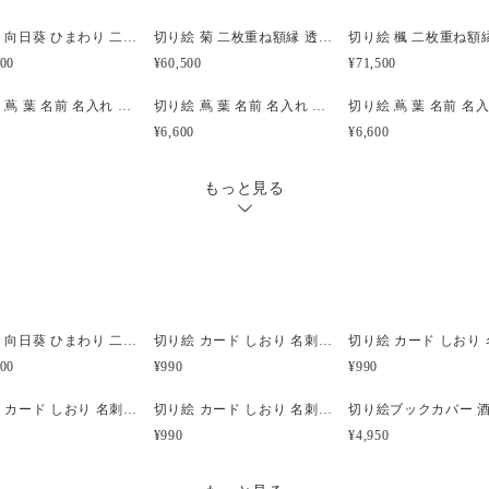
紙です。
切り絵 向日葵 ひまわり 二枚重ね額縁 透明背景 青グレーの色渋紙
切り絵 菊 二枚重ね額縁 透明背景 日本画顔料 茶の渋紙
道具は「小刀（こがたな）」
500
¥60,500
¥71,500
に使われた刃物。
小刀の刃は自ら砥石で研いで
切り絵 蔦 葉 名前 名入れ 文字入れ ネームプレート 表札 吊り・置き兼用 透明 額縁 灰茶の色渋紙
切り絵 蔦 葉 名前 名入れ 文字入れ ネームプレート 表札 吊り・置き兼用 透明 額縁 深紫の色渋紙
す。
¥6,600
¥6,600
もっと見る
:::額の外側サイズ::: 縦 約155
20mm
切り絵 向日葵 ひまわり 二枚重ね額縁 透明背景 青グレーの色渋紙
切り絵 カード しおり 名刺 酒器 徳利 お猪口 ぐい呑み 波千鳥 茶の渋紙 1枚
500
¥990
¥990
切り絵 カード しおり 名刺 酒器 徳利 お猪口 ぐい呑み 波千鳥 青グレーの色渋紙 1枚
切り絵 カード しおり 名刺 酒器 徳利 お猪口 ぐい呑み 波千鳥 赤の色渋紙 1枚
¥990
¥4,950