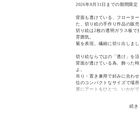
発送：
不可能
2026年8月31日までの期間限定
追跡／補
送料
追加送料
償
背面も透けている、フロータ
可 対面でお届
た、切り絵の手作り作品の販
○
／
✕
¥600
¥0
切り絵は2枚の透明ガラス板で
雰囲気。
菊を表現。繊細に切り出しま
切り絵ならではの「透け」を
背面が透けている為、飾った
よ。
吊り・置き兼用で好みに合わ
位のコンパクトなサイズで場
屋にアートをひとつ、いかが
続き
:::紙と道具に特徴があります::
紙は「色渋紙」という、渋紙
風合いを持つ和紙。
渋紙とは、古くから着物など