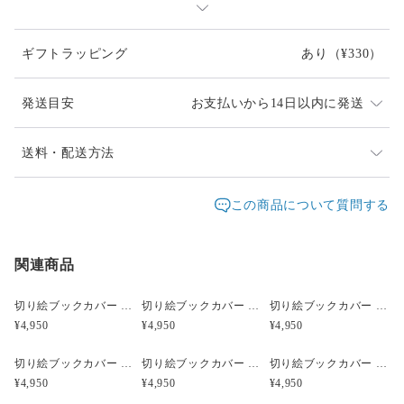
ギフトラッピング
あり
（¥330）
:::紙と道具に特徴があります:::
発送目安
お支払いから14日以内に発送
紙は「色渋紙」という、渋紙に準じた製法で作られた深い色と
風合いを持つ和紙。
渋紙とは、古くから着物などの型染に使われた丈夫な茶色の和
ご入金確認後に制作します。
送料・配送方法
紙です。
私アヤコタの都合上、即時即日の対応は致しかねますの
発送元地域：
で、ご了承下さいね。
大阪府
海外発送：
不可能
この商品について質問する
道具は「小刀（こがたな）」という、着物などの伝統的な型染
追跡／補
追加
に使われた刃物。
配送方法
送料
償
送料
小刀の刃は自ら砥石で研いで整える為、繊細な表現が可能で
クリックポスト 日時指定不可 発送から到着
す。
関連商品
○
／
✕
¥185
¥0
まで約3日
レターパックプラス 日時指定不可 対面でお
○
／
✕
¥600
¥0
切り絵ブックカバー 酒器 徳利 お猪口 ぐい呑み 波千鳥 透明背景 茶の渋紙 文庫本サイズ
切り絵ブックカバー 酒器 徳利 お猪口 ぐい呑み 波千鳥 透明背景 灰茶の色渋紙 文庫本サイズ
切り絵ブックカバー 酒器 徳利 お猪口 ぐい呑み 波千鳥 透明背景 深紫の色渋紙 文庫本サイズ
届け
¥4,950
¥4,950
¥4,950
¥11,000以上のご注文で送料無料
:::サイズ:::
切り絵ブックカバー 酒器 徳利 お猪口 ぐい呑み 波千鳥 透明背景 抹茶の色渋紙 文庫本サイズ
切り絵ブックカバー 酒器 徳利 お猪口 ぐい呑み 波千鳥 透明背景 青グレーの色渋紙 文庫本サイズ
切り絵ブックカバー 酒器 徳利 お猪口 ぐい呑み 波千鳥 透明背景 赤の色渋紙 文庫本サイズ
縦 約157mm × 横 約234mm
¥4,950
¥4,950
¥4,950
文庫サイズ対応 本の厚さ1.3cm位まで