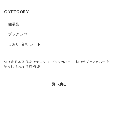
ご要望・ご質問のある場合はご注文前にご相談下さい。
CATEGORY
:::オーダーメイド作品:::
額装品
ご注文時にご希望の言葉やお名前をお知らせ下さい。
ブックカバー
ご入金確認後に制作を開始し、2週間以内に発送致します。
しおり 名刺 カード
画像はイメージです。手作り作品の為、実物の色合いや細部は
画像と異なります。
切り絵 日本画 作家 アヤコタ
＞
ブックカバー
＞
切り絵ブックカバー 文
字入れ 名入れ 名前 桜 深…
一覧へ戻る