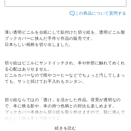
この商品について質問する
薄い透明ビニルを台紙にして貼付けた切り絵を、透明ビニル製
ブックカバーに挟んだ手作り作品の販売です。
日本らしい桜柄を切り出しました。
切り絵はビニルにサンドイッチされ、本や外部に触れてめくれ
る心配はありせません。
ビニルカバーなので雨やコーヒーなどでちょっと汚してしまっ
ても、サッと拭けてお手入れもカンタン。
切り絵ならではの「透け」を活かした作品。背景が透明なの
で、本に映る影や、本の持つ色柄との対比も楽しめます。
ブックカバー本体から切り絵を取り外せますので、額に挟んで
絵として飾る事も可能ですよ。
お気に入りの本に合わせて、大事な人へのプレゼントにもどう
続きを読む
ぞ。