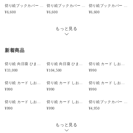
切り絵ブックカバー 蔦 葉 透明背景 茶の渋紙 文庫本サイズ
切り絵ブックカバー 蔦 葉 透明背景 灰茶の色渋紙 文庫本サイズ
切り絵ブックカバー 蔦 葉 透明背景 深紫の色渋紙 文庫本サイズ
¥6,600
¥6,600
¥6,600
:::文字入れ・名入れ:::
もっと見る
お客様ご希望の言葉やお名前を入れて切り絵にします！
画像は「切絵アヤコタ」を文字入れした参考イメージです。
新着商品
●文字数 7文字まで
ひらがな・カタカナ・漢字・アルファベット可能
切り絵 向日葵 ひまわり 二枚重ね額縁 透明背景 青グレーの色渋紙
切り絵 向日葵 ひまわり 二枚重ね額縁 透明背景 青グレーの色渋紙
切り絵 カード しおり 名刺 酒器 徳利 お猪口 ぐい呑み 波千鳥 茶の渋紙 1枚
小書き文字等（ゃゅょっ、。！・等）は1文字として数えます
¥33,000
¥104,500
¥990
例 ジョージ→4文字 ありがとう。→6文字 Hello!!→7文
字
切り絵 カード しおり 名刺 酒器 徳利 お猪口 ぐい呑み 波千鳥 灰茶の色渋紙 1枚
切り絵 カード しおり 名刺 酒器 徳利 お猪口 ぐい呑み 波千鳥 深紫の色渋紙 1枚
切り絵 カード しおり 名刺 酒器 徳利 お猪口 ぐい呑み 波千鳥 抹茶の色渋紙 1枚
¥990
¥990
¥990
文字同士、濁点等も全て繋げた切り絵ならではのデザインで表
現します。
切り絵 カード しおり 名刺 酒器 徳利 お猪口 ぐい呑み 波千鳥 青グレーの色渋紙 1枚
切り絵 カード しおり 名刺 酒器 徳利 お猪口 ぐい呑み 波千鳥 赤の色渋紙 1枚
切り絵ブックカバー 酒器 徳利 お猪口 ぐい呑み 波千鳥 透明背景 茶の渋紙 文庫本サイズ
この特質上、縦書き・横書きの判断も含め文字デザインは基本
¥990
¥990
¥4,950
的に私に一任頂きます。
私の手書き文字なので、パソコンフォントに真似できない、そ
の時限りの贅沢オリジナルデザイン切り絵が完成します。
もっと見る