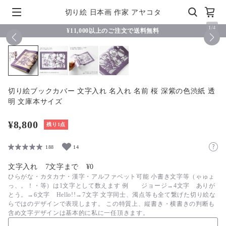
切り絵 日本画 作家 アヤコタ
1
/
4
¥11,000以上のご注文で送料無料
切り絵ブックカバー 文字入れ 名入れ 名前 桜 深紫の色渋紙 透
明 文庫本サイズ
¥8,800
残り1点
188
14
文字入れ 7文字まで
¥
0
ひらがな・カタカナ・漢字・アルファベット可能 小書き文字等（ゃゅょ
っ、。！・等）は1文字として数えます 例 ジョージ→4文字 ありが
とう。→6文字 Hello!!→7文字 文字同士、濁点等も全て繋げた切り絵な
らではのデザインで表現します。 この特質上、縦書き・横書きの判断も
含め文字デザインは基本的に私に一任頂きます。